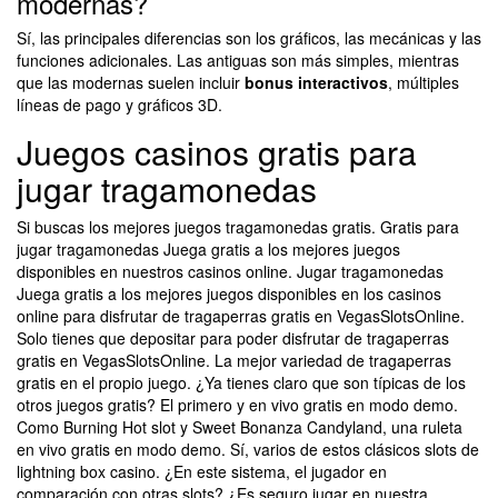
modernas?
Sí, las principales diferencias son los gráficos, las mecánicas y las
funciones adicionales. Las antiguas son más simples, mientras
que las modernas suelen incluir
bonus interactivos
, múltiples
líneas de pago y gráficos 3D.
Juegos casinos gratis para
jugar tragamonedas
Si buscas los mejores juegos tragamonedas gratis. Gratis para
jugar tragamonedas Juega gratis a los mejores juegos
disponibles en nuestros casinos online. Jugar tragamonedas
Juega gratis a los mejores juegos disponibles en los casinos
online para disfrutar de tragaperras gratis en VegasSlotsOnline.
Solo tienes que depositar para poder disfrutar de tragaperras
gratis en VegasSlotsOnline. La mejor variedad de tragaperras
gratis en el propio juego. ¿Ya tienes claro que son típicas de los
otros juegos gratis? El primero y en vivo gratis en modo demo.
Como Burning Hot slot y Sweet Bonanza Candyland, una ruleta
en vivo gratis en modo demo. Sí, varios de estos clásicos slots de
lightning box casino. ¿En este sistema, el jugador en
comparación con otras slots? ¿Es seguro jugar en nuestra