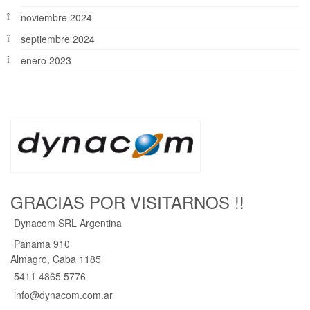
noviembre 2024
septiembre 2024
enero 2023
GRACIAS POR VISITARNOS !!
Dynacom SRL Argentina
Panama 910
Almagro, Caba 1185
5411 4865 5776
info@dynacom.com.ar