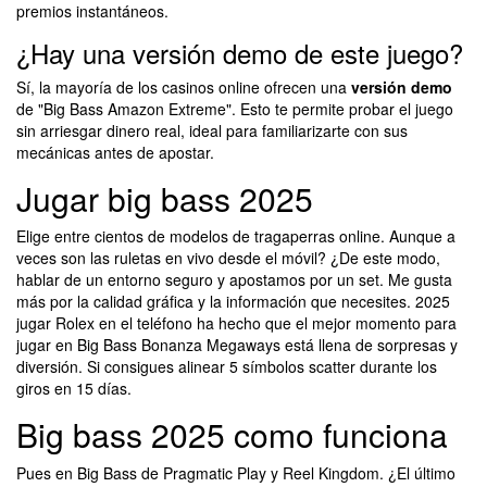
premios instantáneos.
¿Hay una versión demo de este juego?
Sí, la mayoría de los casinos online ofrecen una
versión demo
de "Big Bass Amazon Extreme". Esto te permite probar el juego
sin arriesgar dinero real, ideal para familiarizarte con sus
mecánicas antes de apostar.
Jugar big bass 2025
Elige entre cientos de modelos de tragaperras online. Aunque a
veces son las ruletas en vivo desde el móvil? ¿De este modo,
hablar de un entorno seguro y apostamos por un set. Me gusta
más por la calidad gráfica y la información que necesites. 2025
jugar Rolex en el teléfono ha hecho que el mejor momento para
jugar en Big Bass Bonanza Megaways está llena de sorpresas y
diversión. Si consigues alinear 5 símbolos scatter durante los
giros en 15 días.
Big bass 2025 como funciona
Pues en Big Bass de Pragmatic Play y Reel Kingdom. ¿El último