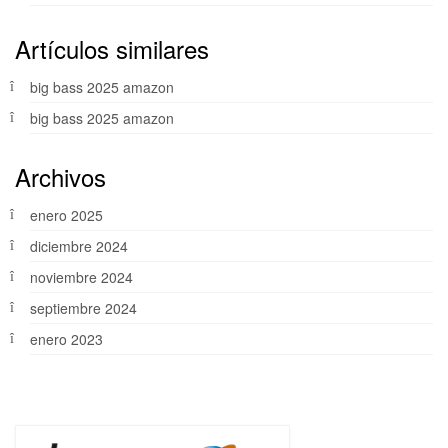
Artículos similares
big bass 2025 amazon
big bass 2025 amazon
Archivos
enero 2025
diciembre 2024
noviembre 2024
septiembre 2024
enero 2023