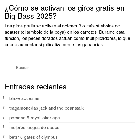
¿Cómo se activan los giros gratis en
Big Bass 2025?
Los giros gratis se activan al obtener 3 o más símbolos de
scatter
(el símbolo de la boya) en los carretes. Durante esta
función, los peces dorados actúan como multiplicadores, lo que
puede aumentar significativamente tus ganancias.
Search
for:
Entradas recientes
blaze apuestas
tragamonedas jack and the beanstalk
persona 5 royal joker age
mejores juegos de dados
bets10 gates of olympus