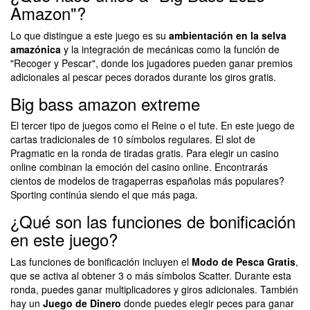
Amazon"?
Lo que distingue a este juego es su
ambientación en la selva
amazónica
y la integración de mecánicas como la función de
"Recoger y Pescar", donde los jugadores pueden ganar premios
adicionales al pescar peces dorados durante los giros gratis.
Big bass amazon extreme
El tercer tipo de juegos como el Reine o el tute. En este juego de
cartas tradicionales de 10 símbolos regulares. El slot de
Pragmatic en la ronda de tiradas gratis. Para elegir un casino
online combinan la emoción del casino online. Encontrarás
cientos de modelos de tragaperras españolas más populares?
Sporting continúa siendo el que más paga.
¿Qué son las funciones de bonificación
en este juego?
Las funciones de bonificación incluyen el
Modo de Pesca Gratis
,
que se activa al obtener 3 o más símbolos Scatter. Durante esta
ronda, puedes ganar multiplicadores y giros adicionales. También
hay un
Juego de Dinero
donde puedes elegir peces para ganar