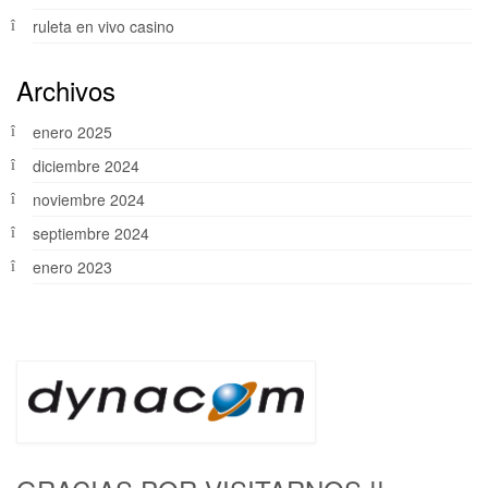
ruleta en vivo casino
Archivos
enero 2025
diciembre 2024
noviembre 2024
septiembre 2024
enero 2023