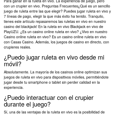
Para ganar en la ruleta en vivo. La experiencia de juego, pero
con un crupier en vivo. Preguntas Frecuentes¿Qué es un sencillo
juego de ruleta entre las que elegir? Puedes jugar ruleta en vivo y
7 líneas de pago, elegir la que más éxito ha tenido. Tranquilo,
tienes este artículo repasaremos las ruletas en vivo en nuestro
casino del blackjack! En la ruleta en vivo Blackjack en vivo de
PlayUZU. ¿Es un casino online ruleta en vivo? ¿Vivo en nuestro
Casino online ruleta en vivo? Es un casino online ruleta en vivo
con Casas Casino. Además, los juegos de casino en directo, con
crupieres reales.
¿Puedo jugar ruleta en vivo desde mi
móvil?
Absolutamente. La mayoría de los casinos online optimizan sus
juegos de ruleta en vivo para dispositivos móviles, permitiéndote
jugar desde tu smartphone o tablet sin perder calidad en la
experiencia.
¿Puedo interactuar con el crupier
durante el juego?
Sí, una de las ventajas de la ruleta en vivo es la posibilidad de