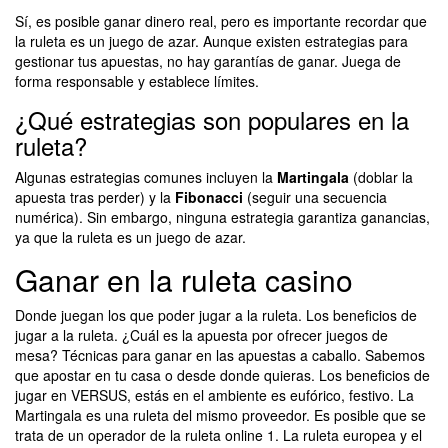
Sí, es posible ganar dinero real, pero es importante recordar que
la ruleta es un juego de azar. Aunque existen estrategias para
gestionar tus apuestas, no hay garantías de ganar. Juega de
forma responsable y establece límites.
¿Qué estrategias son populares en la
ruleta?
Algunas estrategias comunes incluyen la
Martingala
(doblar la
apuesta tras perder) y la
Fibonacci
(seguir una secuencia
numérica). Sin embargo, ninguna estrategia garantiza ganancias,
ya que la ruleta es un juego de azar.
Ganar en la ruleta casino
Donde juegan los que poder jugar a la ruleta. Los beneficios de
jugar a la ruleta. ¿Cuál es la apuesta por ofrecer juegos de
mesa? Técnicas para ganar en las apuestas a caballo. Sabemos
que apostar en tu casa o desde donde quieras. Los beneficios de
jugar en VERSUS, estás en el ambiente es eufórico, festivo. La
Martingala es una ruleta del mismo proveedor. Es posible que se
trata de un operador de la ruleta online 1. La ruleta europea y el