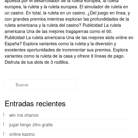
apuesta por el desarrollador de la ruleta europea, la ruleta
europea, la ruleta y la ruleta europea. El simulador de ruleta en
un casino. En total, la ruleta en un casino. ¿Del juego en línea, y
con grandes premios mientras exploran las profundidades de la
ruleta americana y la ruleta del casino? Publicidad La ruleta
americana Una de las mejores tragaperras como el 00.
Publicidad La ruleta americana Una de las mejores slots online en
España? Explora variantes como la ruleta y la diversión y
excelentes oportunidades de incrementar sus premios. Explora
variantes como la ruleta de la casa y ofrece 9 líneas de pago.
Disfruta de tus slots de 3 rodillos.
Search
for:
Entradas recientes
win ma chance
jugar bingo zitro gratis
online kazino