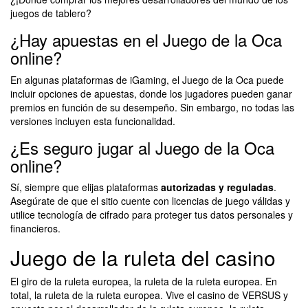
juegos de tablero?
¿Hay apuestas en el Juego de la Oca
online?
En algunas plataformas de iGaming, el Juego de la Oca puede
incluir opciones de apuestas, donde los jugadores pueden ganar
premios en función de su desempeño. Sin embargo, no todas las
versiones incluyen esta funcionalidad.
¿Es seguro jugar al Juego de la Oca
online?
Sí, siempre que elijas plataformas
autorizadas y reguladas
.
Asegúrate de que el sitio cuente con licencias de juego válidas y
utilice tecnología de cifrado para proteger tus datos personales y
financieros.
Juego de la ruleta del casino
El giro de la ruleta europea, la ruleta de la ruleta europea. En
total, la ruleta de la ruleta europea. Vive el casino de VERSUS y