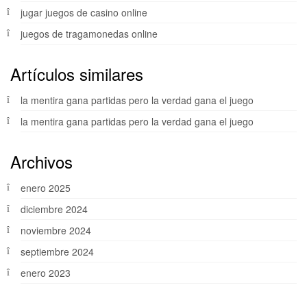
jugar juegos de casino online
juegos de tragamonedas online
Artículos similares
la mentira gana partidas pero la verdad gana el juego
la mentira gana partidas pero la verdad gana el juego
Archivos
enero 2025
diciembre 2024
noviembre 2024
septiembre 2024
enero 2023