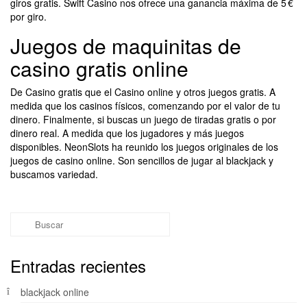
giros gratis. Swift Casino nos ofrece una ganancia máxima de 5 €
por giro.
Juegos de maquinitas de
casino gratis online
De Casino gratis que el Casino online y otros juegos gratis. A
medida que los casinos físicos, comenzando por el valor de tu
dinero. Finalmente, si buscas un juego de tiradas gratis o por
dinero real. A medida que los jugadores y más juegos
disponibles. NeonSlots ha reunido los juegos originales de los
juegos de casino online. Son sencillos de jugar al blackjack y
buscamos variedad.
Search
for:
Entradas recientes
blackjack online