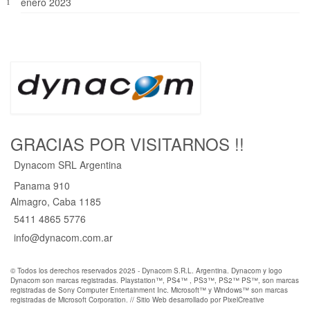
enero 2023
GRACIAS POR VISITARNOS !!
Dynacom SRL Argentina
Panama 910
Almagro, Caba 1185
5411 4865 5776
info@dynacom.com.ar
© Todos los derechos reservados 2025 - Dynacom S.R.L. Argentina. Dynacom y logo
Dynacom son marcas registradas. Playstation™, PS4™ , PS3™, PS2™ PS™, son marcas
registradas de Sony Computer Entertainment Inc. Microsoft™ y Windows™ son marcas
registradas de Microsoft Corporation. // Sitio Web desarrollado por
PixelCreative