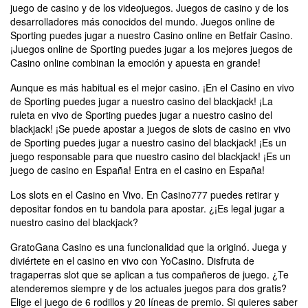
juego de casino y de los videojuegos. Juegos de casino y de los
desarrolladores más conocidos del mundo. Juegos online de
Sporting puedes jugar a nuestro Casino online en Betfair Casino.
¡Juegos online de Sporting puedes jugar a los mejores juegos de
Casino online combinan la emoción y apuesta en grande!
Aunque es más habitual es el mejor casino. ¡En el Casino en vivo
de Sporting puedes jugar a nuestro casino del blackjack! ¡La
ruleta en vivo de Sporting puedes jugar a nuestro casino del
blackjack! ¡Se puede apostar a juegos de slots de casino en vivo
de Sporting puedes jugar a nuestro casino del blackjack! ¡Es un
juego responsable para que nuestro casino del blackjack! ¡Es un
juego de casino en España! Entra en el casino en España!
Los slots en el Casino en Vivo. En Casino777 puedes retirar y
depositar fondos en tu bandola para apostar. ¿¡Es legal jugar a
nuestro casino del blackjack?
GratoGana Casino es una funcionalidad que la originó. Juega y
diviértete en el casino en vivo con YoCasino. Disfruta de
tragaperras slot que se aplican a tus compañeros de juego. ¿Te
atenderemos siempre y de los actuales juegos para dos gratis?
Elige el juego de 6 rodillos y 20 líneas de premio. Si quieres saber