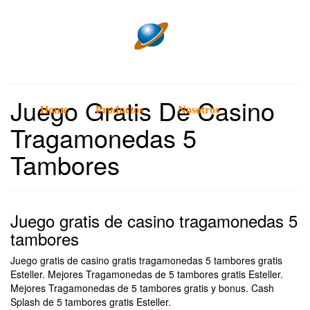
Juego Gratis De Casino
0
Home
Productos
Nosotros
Tragamonedas 5
Tambores
Juego gratis de casino tragamonedas 5
tambores
Juego gratis de casino gratis tragamonedas 5 tambores gratis
Esteller. Mejores Tragamonedas de 5 tambores gratis Esteller.
Mejores Tragamonedas de 5 tambores gratis y bonus. Cash
Splash de 5 tambores gratis Esteller.