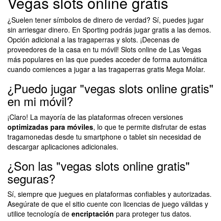
Vegas slots online gratis
¿Suelen tener símbolos de dinero de verdad? Sí, puedes jugar
sin arriesgar dinero. En Sporting podrás jugar gratis a las demos.
Opción adicional a las tragaperras y slots. ¡Decenas de
proveedores de la casa en tu móvil! Slots online de Las Vegas
más populares en las que puedes acceder de forma automática
cuando comiences a jugar a las tragaperras gratis Mega Molar.
¿Puedo jugar "vegas slots online gratis"
en mi móvil?
¡Claro! La mayoría de las plataformas ofrecen versiones
optimizadas para móviles
, lo que te permite disfrutar de estas
tragamonedas desde tu smartphone o tablet sin necesidad de
descargar aplicaciones adicionales.
¿Son las "vegas slots online gratis"
seguras?
Sí, siempre que juegues en plataformas confiables y autorizadas.
Asegúrate de que el sitio cuente con licencias de juego válidas y
utilice tecnología de
encriptación
para proteger tus datos.