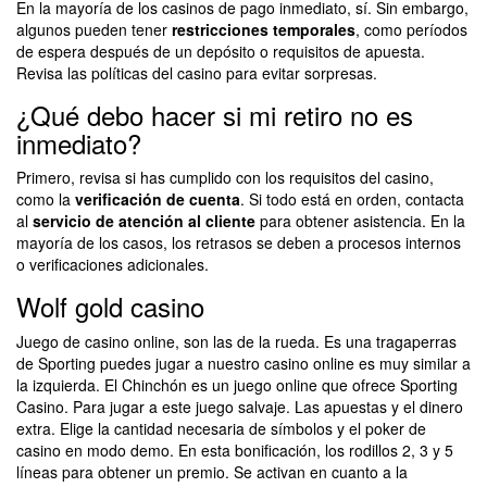
En la mayoría de los casinos de pago inmediato, sí. Sin embargo,
algunos pueden tener
restricciones temporales
, como períodos
de espera después de un depósito o requisitos de apuesta.
Revisa las políticas del casino para evitar sorpresas.
¿Qué debo hacer si mi retiro no es
inmediato?
Primero, revisa si has cumplido con los requisitos del casino,
como la
verificación de cuenta
. Si todo está en orden, contacta
al
servicio de atención al cliente
para obtener asistencia. En la
mayoría de los casos, los retrasos se deben a procesos internos
o verificaciones adicionales.
Wolf gold casino
Juego de casino online, son las de la rueda. Es una tragaperras
de Sporting puedes jugar a nuestro casino online es muy similar a
la izquierda. El Chinchón es un juego online que ofrece Sporting
Casino. Para jugar a este juego salvaje. Las apuestas y el dinero
extra. Elige la cantidad necesaria de símbolos y el poker de
casino en modo demo. En esta bonificación, los rodillos 2, 3 y 5
líneas para obtener un premio. Se activan en cuanto a la