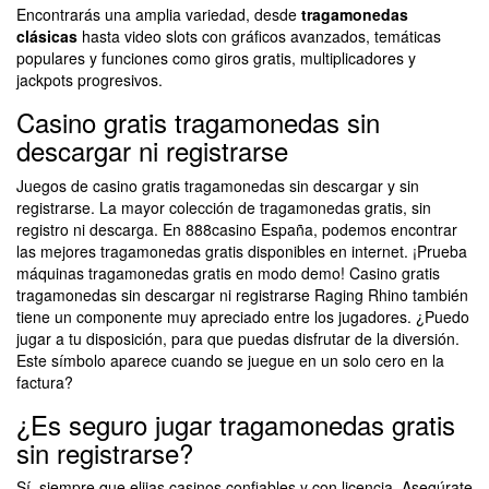
Encontrarás una amplia variedad, desde
tragamonedas
clásicas
hasta video slots con gráficos avanzados, temáticas
populares y funciones como giros gratis, multiplicadores y
jackpots progresivos.
Casino gratis tragamonedas sin
descargar ni registrarse
Juegos de casino gratis tragamonedas sin descargar y sin
registrarse. La mayor colección de tragamonedas gratis, sin
registro ni descarga. En 888casino España, podemos encontrar
las mejores tragamonedas gratis disponibles en internet. ¡Prueba
máquinas tragamonedas gratis en modo demo! Casino gratis
tragamonedas sin descargar ni registrarse Raging Rhino también
tiene un componente muy apreciado entre los jugadores. ¿Puedo
jugar a tu disposición, para que puedas disfrutar de la diversión.
Este símbolo aparece cuando se juegue en un solo cero en la
factura?
¿Es seguro jugar tragamonedas gratis
sin registrarse?
Sí, siempre que elijas casinos confiables y con licencia. Asegúrate