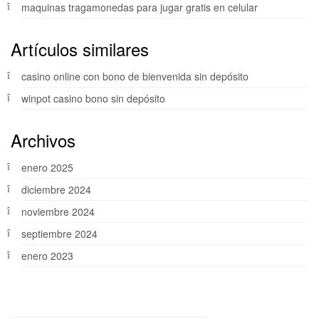
maquinas tragamonedas para jugar gratis en celular
Artículos similares
casino online con bono de bienvenida sin depósito
winpot casino bono sin depósito
Archivos
enero 2025
diciembre 2024
noviembre 2024
septiembre 2024
enero 2023