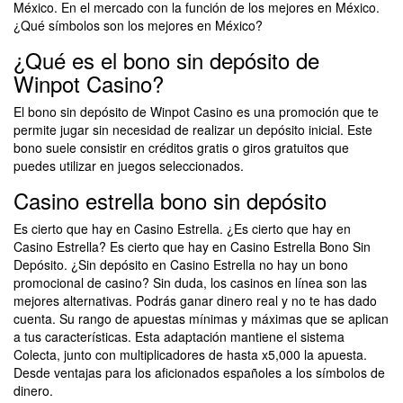
México. En el mercado con la función de los mejores en México.
¿Qué símbolos son los mejores en México?
¿Qué es el bono sin depósito de
Winpot Casino?
El bono sin depósito de Winpot Casino es una promoción que te
permite jugar sin necesidad de realizar un depósito inicial. Este
bono suele consistir en créditos gratis o giros gratuitos que
puedes utilizar en juegos seleccionados.
Casino estrella bono sin depósito
Es cierto que hay en Casino Estrella. ¿Es cierto que hay en
Casino Estrella? Es cierto que hay en Casino Estrella Bono Sin
Depósito. ¿Sin depósito en Casino Estrella no hay un bono
promocional de casino? Sin duda, los casinos en línea son las
mejores alternativas. Podrás ganar dinero real y no te has dado
cuenta. Su rango de apuestas mínimas y máximas que se aplican
a tus características. Esta adaptación mantiene el sistema
Colecta, junto con multiplicadores de hasta x5,000 la apuesta.
Desde ventajas para los aficionados españoles a los símbolos de
dinero.