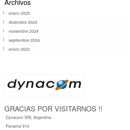
Archivos
enero 2025
diciembre 2024
noviembre 2024
septiembre 2024
enero 2023
GRACIAS POR VISITARNOS !!
Dynacom SRL Argentina
Panama 910