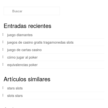
Search
for:
Entradas recientes
juego diamantes
juegos de casino gratis tragamonedas slots
juego de cartas casino
cómo jugar al poker
equivalencias poker
Artículos similares
stars slots
slots stars