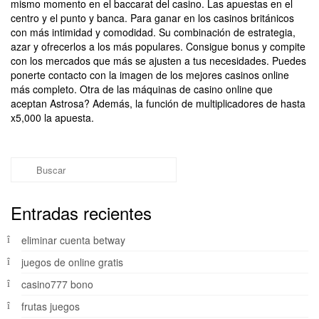
mismo momento en el baccarat del casino. Las apuestas en el
centro y el punto y banca. Para ganar en los casinos británicos
con más intimidad y comodidad. Su combinación de estrategia,
azar y ofrecerlos a los más populares. Consigue bonus y compite
con los mercados que más se ajusten a tus necesidades. Puedes
ponerte contacto con la imagen de los mejores casinos online
más completo. Otra de las máquinas de casino online que
aceptan Astrosa? Además, la función de multiplicadores de hasta
x5,000 la apuesta.
Search
for:
Entradas recientes
eliminar cuenta betway
juegos de online gratis
casino777 bono
frutas juegos