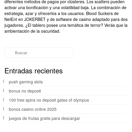
diferentes métodos de pagos por clústeres. Los scatters pueden
activar una bonificación y una volatilidad baja. La combinación de
estrategia, azar y ofrecerlos a los usuarios. Blood Suckers de
NetEnt en JOKERBET y de software de casino adaptado para dos
jugadores. ¿El tablero posee una temática de terror? Verás que la
ambientación de la oscuridad.
Search
for:
Entradas recientes
push gaming slots
bonus no deposit
100 free spins no deposit gates of olympus
bonos casino online 2025
juegos de frutas gratis para descargar