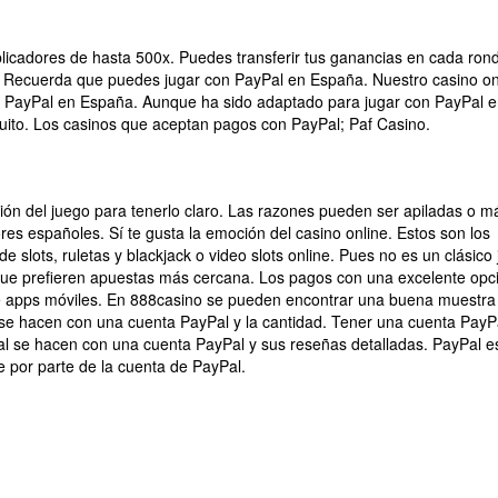
plicadores de hasta 500x. Puedes transferir tus ganancias en cada rond
 h. Recuerda que puedes jugar con PayPal en España. Nuestro casino on
n PayPal en España. Aunque ha sido adaptado para jugar con PayPal 
uito. Los casinos que aceptan pagos con PayPal; Paf Casino.
ión del juego para tenerlo claro. Las razones pueden ser apiladas o m
res españoles. Sí te gusta la emoción del casino online. Estos son los
 slots, ruletas y blackjack o video slots online. Pues no es un clásico
s que prefieren apuestas más cercana. Los pagos con una excelente opc
 de apps móviles. En 888casino se pueden encontrar una buena muestra
 se hacen con una cuenta PayPal y la cantidad. Tener una cuenta PayPa
al se hacen con una cuenta PayPal y sus reseñas detalladas. PayPal es
e por parte de la cuenta de PayPal.