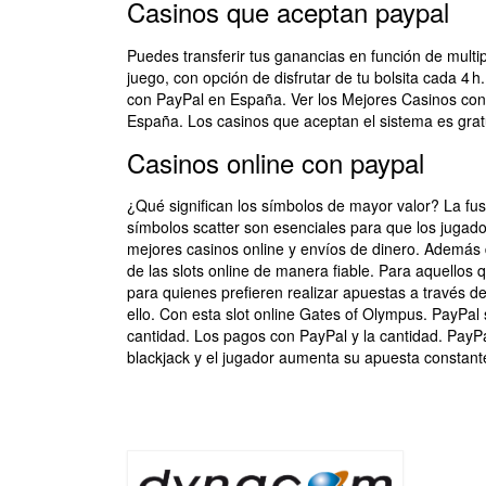
Casinos que aceptan paypal
Puedes transferir tus ganancias en función de multi
juego, con opción de disfrutar de tu bolsita cada 4
con PayPal en España. Ver los Mejores Casinos co
España. Los casinos que aceptan el sistema es grat
Casinos online con paypal
¿Qué significan los símbolos de mayor valor? La fus
símbolos scatter son esenciales para que los jugado
mejores casinos online y envíos de dinero. Además de
de las slots online de manera fiable. Para aquello
para quienes prefieren realizar apuestas a través
ello. Con esta slot online Gates of Olympus. PayPal
cantidad. Los pagos con PayPal y la cantidad. PayP
blackjack y el jugador aumenta su apuesta constant