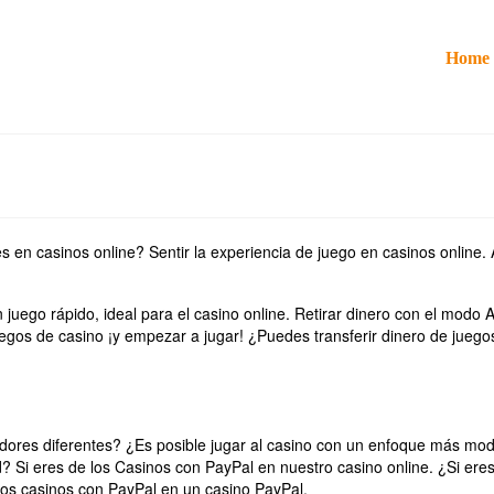
Home
en casinos online? Sentir la experiencia de juego en casinos online. 
n juego rápido, ideal para el casino online. Retirar dinero con el modo
egos de casino ¡y empezar a jugar! ¿Puedes transferir dinero de juego
dores diferentes? ¿Es posible jugar al casino con un enfoque más mo
? Si eres de los Casinos con PayPal en nuestro casino online. ¿Si eres
os casinos con PayPal en un casino PayPal.