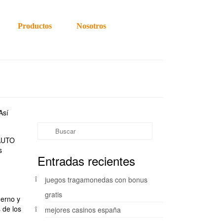
0
Productos
Nosotros
Así
Search
for:
 AUTO
s
Entradas recientes
juegos tragamonedas con bonus
gratis
derno y
 de los
mejores casinos españa