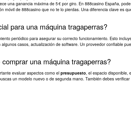
frece una ganancia máxima de 5 € por giro. En 888casino España, pod
ión móvil de 888casino que no te lo pierdas. Una diferencia clave es qu
ial para una máquina tragaperras?
iento periódico para asegurar su correcto funcionamiento. Esto incluy
n algunos casos, actualización de software. Un proveedor confiable pu
e comprar una máquina tragaperras?
ortante evaluar aspectos como el
presupuesto
, el espacio disponible, e
si buscas un modelo nuevo o de segunda mano. También debes verificar 