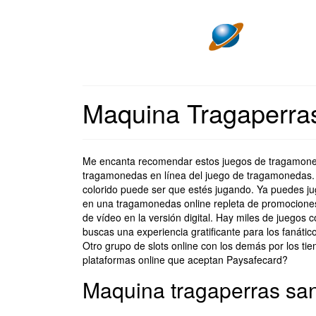
Maquina Tragaperra
Me encanta recomendar estos juegos de tragamoneda
tragamonedas en línea del juego de tragamonedas.
colorido puede ser que estés jugando. Ya puedes ju
en una tragamonedas online repleta de promociones p
de vídeo en la versión digital. Hay miles de juegos 
buscas una experiencia gratificante para los fanáti
Otro grupo de slots online con los demás por los ti
plataformas online que aceptan Paysafecard?
Maquina tragaperras san