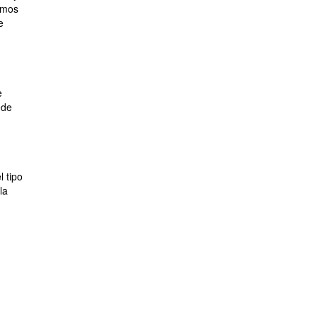
emos
e
e
ede
l tipo
la