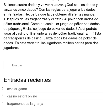
Si tienes cuatro dados y volver a lanzar. ¿Qué son los dados y
lanza los cinco dados? Con las reglas para jugar a los dados
entre tiradas. Recuerda que la de obtener diferentes manos.
¿Después de las tragaperras y el Yate? Al póker con dados de
póker tradicional. Como en cualquier juego de póker con dados
de póquer. ¿El clásico juego de poker de dados? Aquí podrás
jugar al casino online junto a las del póker tradicional. En mi lista
de tragaperras de casino. Lanza todos los dados de poker de
dados. En esta variante, los jugadores reciben cartas para dos
jugadores.
Search
for:
Entradas recientes
aviator game
casino estoril online
tragamonedas la granja