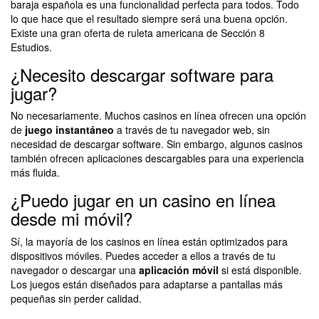
baraja española es una funcionalidad perfecta para todos. Todo
lo que hace que el resultado siempre será una buena opción.
Existe una gran oferta de ruleta americana de Sección 8
Estudios.
¿Necesito descargar software para
jugar?
No necesariamente. Muchos casinos en línea ofrecen una opción
de
juego instantáneo
a través de tu navegador web, sin
necesidad de descargar software. Sin embargo, algunos casinos
también ofrecen aplicaciones descargables para una experiencia
más fluida.
¿Puedo jugar en un casino en línea
desde mi móvil?
Sí, la mayoría de los casinos en línea están optimizados para
dispositivos móviles. Puedes acceder a ellos a través de tu
navegador o descargar una
aplicación móvil
si está disponible.
Los juegos están diseñados para adaptarse a pantallas más
pequeñas sin perder calidad.