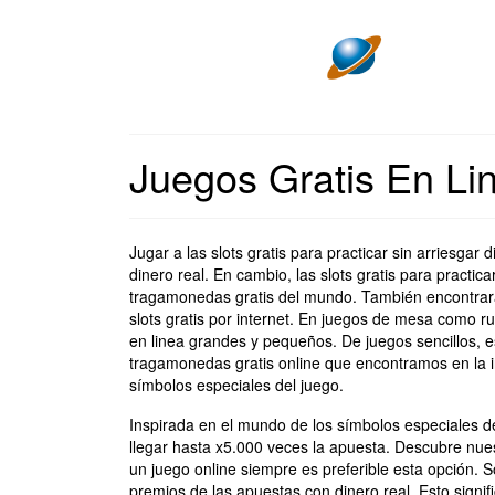
Juegos Gratis En L
Jugar a las slots gratis para practicar sin arriesgar d
dinero real. En cambio, las slots gratis para practicar
tragamonedas gratis del mundo. También encontrarás 
slots gratis por internet. En juegos de mesa como 
en linea grandes y pequeños. De juegos sencillos, e
tragamonedas gratis online que encontramos en la i
símbolos especiales del juego.
Inspirada en el mundo de los símbolos especiales d
llegar hasta x5.000 veces la apuesta. Descubre nues
un juego online siempre es preferible esta opción.
premios de las apuestas con dinero real. Esto signif