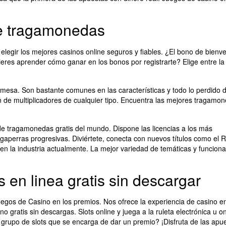
de tragamonedas
elegir los mejores casinos online seguros y fiables. ¿El bono de bienv
res aprender cómo ganar en los bonos por registrarte? Elige entre la
emesa. Son bastante comunes en las características y todo lo perdido 
n de multiplicadores de cualquier tipo. Encuentra las mejores tragamo
 de tragamonedas gratis del mundo. Dispone las licencias a los más
agaperras progresivas. Diviértete, conecta con nuevos títulos como el 
a en la industria actualmente. La mejor variedad de temáticas y funcion
en linea gratis sin descargar
egos de Casino en los premios. Nos ofrece la experiencia de casino en
o gratis sin descargas. Slots online y juega a la ruleta electrónica u on
 grupo de slots que se encarga de dar un premio? ¡Disfruta de las apu