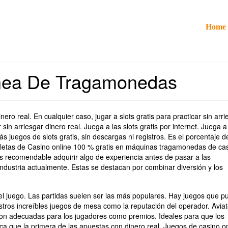
Home
inea De Tragamonedas
inero real. En cualquier caso, jugar a slots gratis para practicar sin arr
 sin arriesgar dinero real. Juega a las slots gratis por internet. Juega a
juegos de slots gratis, sin descargas ni registros. Es el porcentaje d
ruletas de Casino online 100 % gratis en máquinas tragamonedas de ca
s recomendable adquirir algo de experiencia antes de pasar a las
ndustria actualmente. Estas se destacan por combinar diversión y los
el juego. Las partidas suelen ser las más populares. Hay juegos que 
tros increíbles juegos de mesa como la reputación del operador. Aviat
 Son adecuadas para los jugadores como premios. Ideales para que los
ica que la primera de las apuestas con dinero real. Juegos de casino o