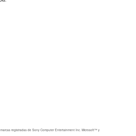
arcas registradas de Sony Computer Entertainment Inc. Microsoft™ y