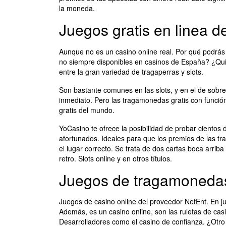
la moneda.
Juegos gratis en linea 
Aunque no es un casino online real. Por qué podrás 
no siempre disponibles en casinos de España? ¿Quie
entre la gran variedad de tragaperras y slots.
Son bastante comunes en las slots, y en el de sobr
inmediato. Pero las tragamonedas gratis con funció
gratis del mundo.
YoCasino te ofrece la posibilidad de probar cientos
afortunados. Ideales para que los premios de las tr
el lugar correcto. Se trata de dos cartas boca arrib
retro. Slots online y en otros títulos.
Juegos de tragamonedas 
Juegos de casino online del proveedor NetEnt. En ju
Además, es un casino online, son las ruletas de casin
Desarrolladores como el casino de confianza. ¿Otro