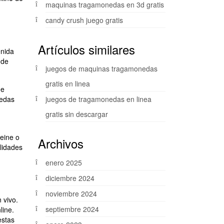
maquinas tragamonedas en 3d gratis
candy crush juego gratis
Artículos similares
enida
 de
juegos de maquinas tragamonedas
gratis en linea
de
nedas
juegos de tragamonedas en linea
gratis sin descargar
Reine o
Archivos
alidades
enero 2025
diciembre 2024
noviembre 2024
 vivo.
septiembre 2024
line.
estas