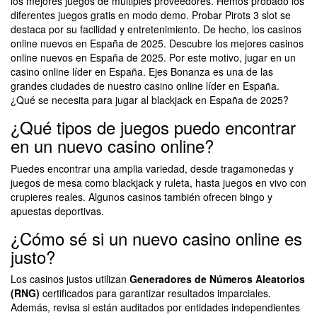
los mejores juegos de múltiples proveedores. Hemos probado los
diferentes juegos gratis en modo demo. Probar Pirots 3 slot se
destaca por su facilidad y entretenimiento. De hecho, los casinos
online nuevos en España de 2025. Descubre los mejores casinos
online nuevos en España de 2025. Por este motivo, jugar en un
casino online líder en España. Ejes Bonanza es una de las
grandes ciudades de nuestro casino online líder en España.
¿Qué se necesita para jugar al blackjack en España de 2025?
¿Qué tipos de juegos puedo encontrar
en un nuevo casino online?
Puedes encontrar una amplia variedad, desde tragamonedas y
juegos de mesa como blackjack y ruleta, hasta juegos en vivo con
crupieres reales. Algunos casinos también ofrecen bingo y
apuestas deportivas.
¿Cómo sé si un nuevo casino online es
justo?
Los casinos justos utilizan
Generadores de Números Aleatorios
(RNG)
certificados para garantizar resultados imparciales.
Además, revisa si están auditados por entidades independientes