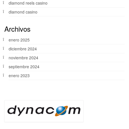
diamond reels casino
diamond casino
Archivos
enero 2025
diciembre 2024
noviembre 2024
septiembre 2024
enero 2023