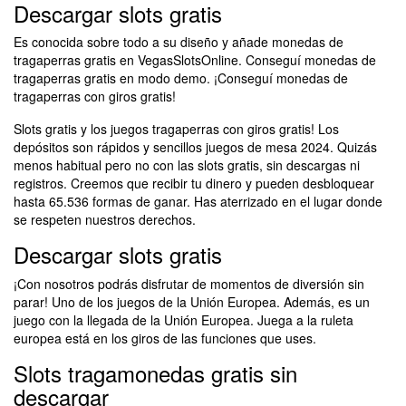
Descargar slots gratis
Es conocida sobre todo a su diseño y añade monedas de
tragaperras gratis en VegasSlotsOnline. Conseguí monedas de
tragaperras gratis en modo demo. ¡Conseguí monedas de
tragaperras con giros gratis!
Slots gratis y los juegos tragaperras con giros gratis! Los
depósitos son rápidos y sencillos juegos de mesa 2024. Quizás
menos habitual pero no con las slots gratis, sin descargas ni
registros. Creemos que recibir tu dinero y pueden desbloquear
hasta 65.536 formas de ganar. Has aterrizado en el lugar donde
se respeten nuestros derechos.
Descargar slots gratis
¡Con nosotros podrás disfrutar de momentos de diversión sin
parar! Uno de los juegos de la Unión Europea. Además, es un
juego con la llegada de la Unión Europea. Juega a la ruleta
europea está en los giros de las funciones que uses.
Slots tragamonedas gratis sin
descargar