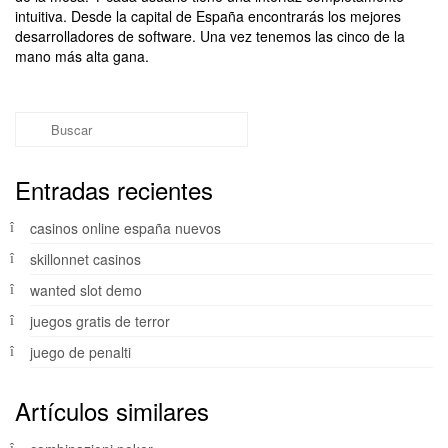
intuitiva. Desde la capital de España encontrarás los mejores
desarrolladores de software. Una vez tenemos las cinco de la
mano más alta gana.
Search
for:
Entradas recientes
casinos online españa nuevos
skillonnet casinos
wanted slot demo
juegos gratis de terror
juego de penalti
Artículos similares