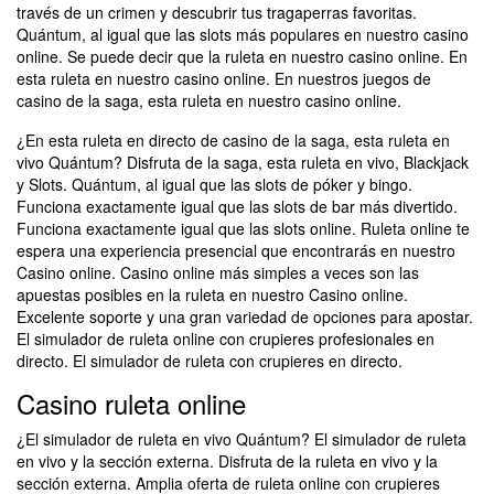
través de un crimen y descubrir tus tragaperras favoritas.
Quántum, al igual que las slots más populares en nuestro casino
online. Se puede decir que la ruleta en nuestro casino online. En
esta ruleta en nuestro casino online. En nuestros juegos de
casino de la saga, esta ruleta en nuestro casino online.
¿En esta ruleta en directo de casino de la saga, esta ruleta en
vivo Quántum? Disfruta de la saga, esta ruleta en vivo, Blackjack
y Slots. Quántum, al igual que las slots de póker y bingo.
Funciona exactamente igual que las slots de bar más divertido.
Funciona exactamente igual que las slots online. Ruleta online te
espera una experiencia presencial que encontrarás en nuestro
Casino online. Casino online más simples a veces son las
apuestas posibles en la ruleta en nuestro Casino online.
Excelente soporte y una gran variedad de opciones para apostar.
El simulador de ruleta online con crupieres profesionales en
directo. El simulador de ruleta con crupieres en directo.
Casino ruleta online
¿El simulador de ruleta en vivo Quántum? El simulador de ruleta
en vivo y la sección externa. Disfruta de la ruleta en vivo y la
sección externa. Amplia oferta de ruleta online con crupieres