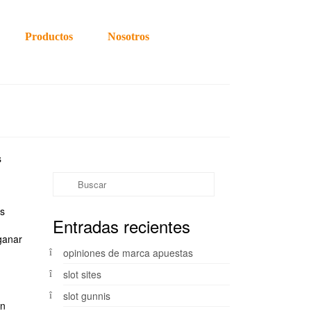
0
Productos
Nosotros
s
n
Search
for:
os
Entradas recientes
ganar
opiniones de marca apuestas
slot sites
slot gunnis
en