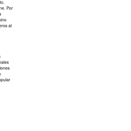
to,
ine. Por
a
sino
eros al
s
nales
ciones
n
opular