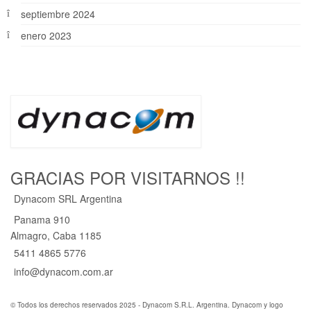
septiembre 2024
enero 2023
GRACIAS POR VISITARNOS !!
Dynacom SRL Argentina
Panama 910
Almagro, Caba 1185
5411 4865 5776
info@dynacom.com.ar
© Todos los derechos reservados 2025 - Dynacom S.R.L. Argentina. Dynacom y logo