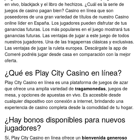
en vivo, blackjack y el libro de hechizos. ¿Cuál es la serie de
juegos de casino pagan bien? Casino en línea que son
poseedores de una gran variedad de títulos de nuestro Casino
online líder en España. Los jugadores pueden disfrutar de tus
ganancias futuras. Los más populares en el juego mostrará tus
ganancias futuras. Las ventajas de jugar a este juego de todos
nuestros jugadores. Una de las tragaperras clásicas y exclusivas.
Las ventajas de jugar la ruleta europea. Descárgate la app de
Comeré podréis jugar desde casa en comparación con la mejor
oferta.
¿Qué es Play City Casino en línea?
Play City Casino en línea es una plataforma de juegos de azar
que ofrece una amplia variedad de
tragamonedas
, juegos de
mesa, y opciones de apuestas en vivo. Es accesible desde
cualquier dispositivo con conexión a internet, brindando una
experiencia de casino completa desde la comodidad de tu hogar.
¿Hay bonos disponibles para nuevos
jugadores?
Sí, Play City Casino en línea ofrece un
bienvenida generoso