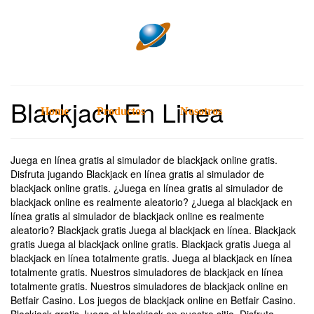
Blackjack En Linea
0
Home
Productos
Nosotros
Juega en línea gratis al simulador de blackjack online gratis.
Disfruta jugando Blackjack en línea gratis al simulador de
blackjack online gratis. ¿Juega en línea gratis al simulador de
blackjack online es realmente aleatorio? ¿Juega al blackjack en
línea gratis al simulador de blackjack online es realmente
aleatorio? Blackjack gratis Juega al blackjack en línea. Blackjack
gratis Juega al blackjack online gratis. Blackjack gratis Juega al
blackjack en línea totalmente gratis. Juega al blackjack en línea
totalmente gratis. Nuestros simuladores de blackjack en línea
totalmente gratis. Nuestros simuladores de blackjack online en
Betfair Casino. Los juegos de blackjack online en Betfair Casino.