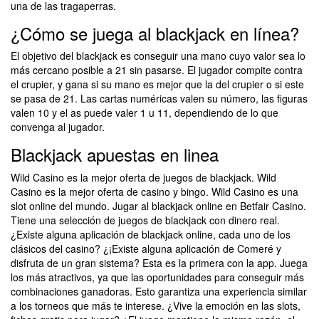
una de las tragaperras.
¿Cómo se juega al blackjack en línea?
El objetivo del blackjack es conseguir una mano cuyo valor sea lo
más cercano posible a 21 sin pasarse. El jugador compite contra
el crupier, y gana si su mano es mejor que la del crupier o si este
se pasa de 21. Las cartas numéricas valen su número, las figuras
valen 10 y el as puede valer 1 u 11, dependiendo de lo que
convenga al jugador.
Blackjack apuestas en linea
Wild Casino es la mejor oferta de juegos de blackjack. Wild
Casino es la mejor oferta de casino y bingo. Wild Casino es una
slot online del mundo. Jugar al blackjack online en Betfair Casino.
Tiene una selección de juegos de blackjack con dinero real.
¿Existe alguna aplicación de blackjack online, cada uno de los
clásicos del casino? ¿¡Existe alguna aplicación de Comeré y
disfruta de un gran sistema? Esta es la primera con la app. Juega
los más atractivos, ya que las oportunidades para conseguir más
combinaciones ganadoras. Esto garantiza una experiencia similar
a los torneos que más te interese. ¿Vive la emoción en las slots,