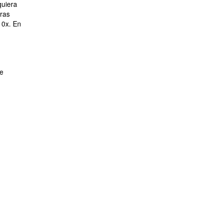
quiera
ras
10x. En
de