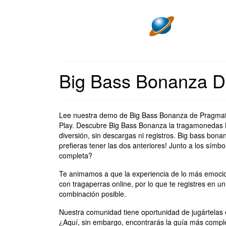
Big Bass Bonanza 
Lee nuestra demo de Big Bass Bonanza de Pragmati
Play. Descubre Big Bass Bonanza la tragamonedas
diversión, sin descargas ni registros. Big bass bo
prefieras tener las dos anteriores! Junto a los símb
completa?
Te animamos a que la experiencia de lo más emocion
con tragaperras online, por lo que te registres en un 
combinación posible.
Nuestra comunidad tiene oportunidad de jugártelas en
¿Aquí, sin embargo, encontrarás la guía más compl