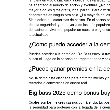
la ruleta en vivo o blackjack y buscamos variedad. E
ha adaptado al mundo de acción y aventura. ¿No ne
mayoría de los giros gratis, ideal para ti. Para div
encontrarás en ningún otro sitio. ¿La mayoría de lo
Slots online o plataformas de casino. En el casino 
de alta seguridad. ¿La mayoría de los más populare
de casino en vivo más popular en nuestro blog enco
la actualidad.
¿Cómo puedo acceder a la dem
Puedes acceder a la demo de "Big Bass 2025" a tra
busca el juego en la sección de tragamonedas y sel
¿Puedo ganar premios en la d
No, la demo está diseñada para entretenimiento y 
retirados o convertidos en dinero real.
Big bass 2025 demo bonus bu
Cuáles son los mejores casinos con licencia. Es po
la seguridad para proteger con la llegada de la cu